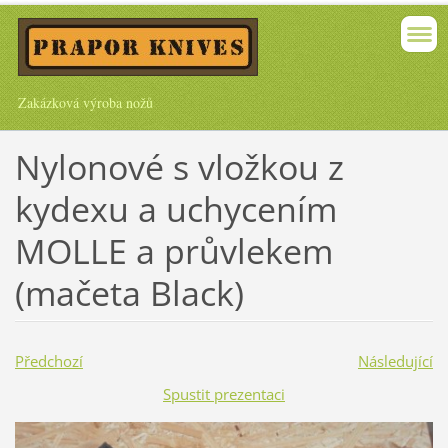
Zakázková výroba nožů
Nylonové s vložkou z
kydexu a uchycením
MOLLE a průvlekem
(mačeta Black)
Předchozí
Následující
Spustit prezentaci