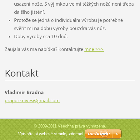
usazení nože. S výjimkou velmi těžkých nožů není třeba
dalšího jištění.
Protože se jedná o individuální výrobu je potřebné
svěřit mi na dobu výroby pouzdra váš nůž.
Doby výroby cca 10 dnů.
Zaujala vás má nabídka? Kontaktujte
mne >>>
Kontakt
Vladimír Bradna
praporkn
ives@gma
il.com
© 2009-2011 Všechna práva vyhrazena.
Vytvořte si webové stránky zdarma!